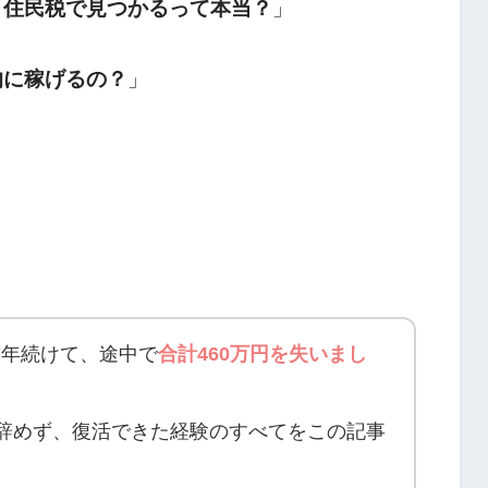
？住民税で見つかるって本当？
」
的に稼げるの？
」
7年続けて、途中で
合計460万円を失いまし
辞めず、復活できた経験のすべてをこの記事