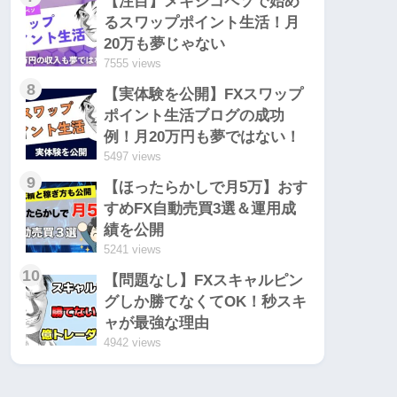
【注目】メキシコペソで始め
るスワップポイント生活！月
20万も夢じゃない
7555 views
8
【実体験を公開】FXスワップ
ポイント生活ブログの成功
例！月20万円も夢ではない！
5497 views
9
【ほったらかしで月5万】おす
すめFX自動売買3選＆運用成
績を公開
5241 views
10
【問題なし】FXスキャルピン
グしか勝てなくてOK！秒スキ
ャが最強な理由
4942 views