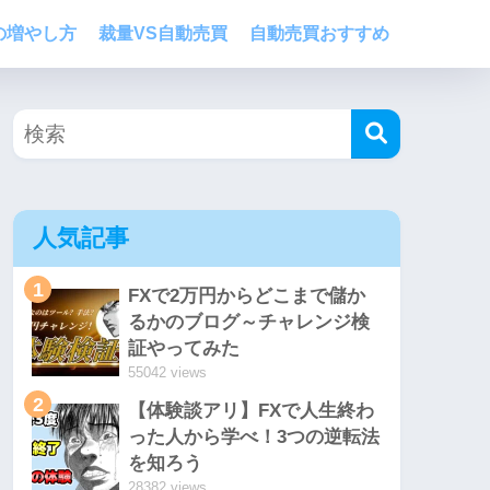
の増やし方
裁量VS自動売買
自動売買おすすめ
人気記事
1
FXで2万円からどこまで儲か
るかのブログ～チャレンジ検
証やってみた
55042 views
2
【体験談アリ】FXで人生終わ
った人から学べ！3つの逆転法
を知ろう
28382 views