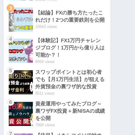
3
【結論】FXの勝ち方たったこ
れだけ！2つの重要鉄則を公開
10843 views
4
【体験記】FX1万円チャレン
ジブログ！1万円から億り人は
可能か？！
9068 views
5
スワップポイントとは初心者
でも【月1万円生活】が狙える
外貨預金の裏ワザ的な投資
8611 views
6
資産運用やってみたブログ～
裏ワザFX投資＋新NISAの成績
を公開
7868 views
7