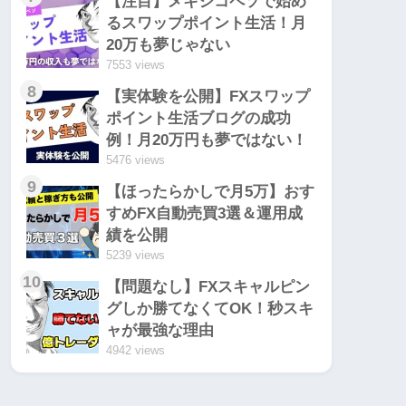
【注目】メキシコペソで始め
るスワップポイント生活！月
20万も夢じゃない
7553 views
8
【実体験を公開】FXスワップ
ポイント生活ブログの成功
例！月20万円も夢ではない！
5476 views
9
【ほったらかしで月5万】おす
すめFX自動売買3選＆運用成
績を公開
5239 views
10
【問題なし】FXスキャルピン
グしか勝てなくてOK！秒スキ
ャが最強な理由
4942 views