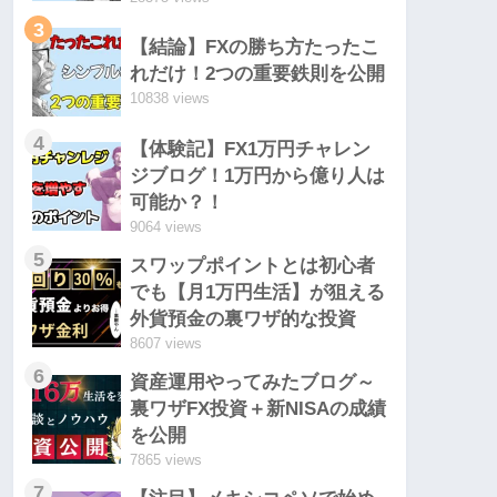
3
【結論】FXの勝ち方たったこ
れだけ！2つの重要鉄則を公開
10838 views
4
【体験記】FX1万円チャレン
ジブログ！1万円から億り人は
可能か？！
9064 views
5
スワップポイントとは初心者
でも【月1万円生活】が狙える
外貨預金の裏ワザ的な投資
8607 views
6
資産運用やってみたブログ～
裏ワザFX投資＋新NISAの成績
を公開
7865 views
7