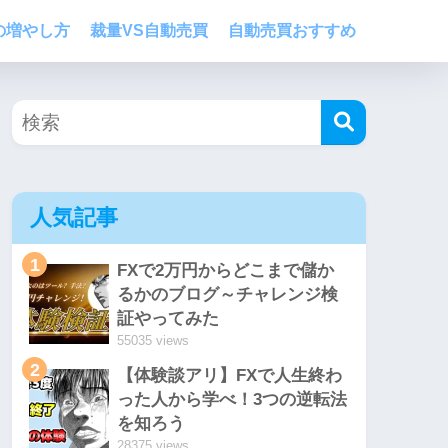
の増やし方
裁量VS自動売買
自動売買おすすめ
人気記事
1
FXで2万円からどこまで儲か
るかのブログ～チャレンジ検
証やってみた
55035 views
2
【体験談アリ】FXで人生終わ
った人から学べ！3つの逆転法
を知ろう
28375 views