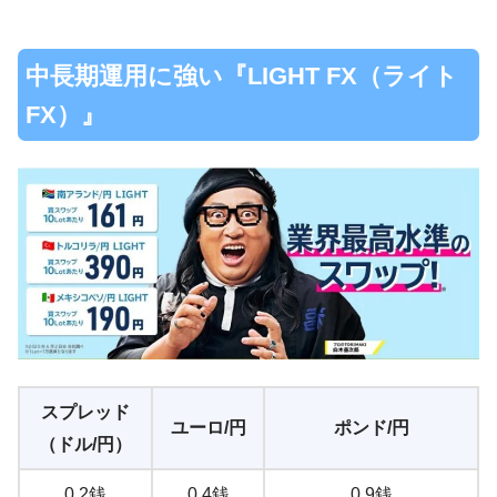
中長期運用に強い『LIGHT FX（ライト
FX）』
スプレッド
ユーロ/円
ポンド/円
（ドル/円）
0.2銭
0.4銭
0.9銭