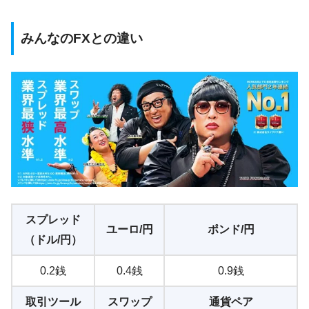
みんなのFXとの違い
スプレッド
ユーロ/円
ポンド/円
（ドル/円）
0.2銭
0.4銭
0.9銭
取引ツール
スワップ
通貨ペア