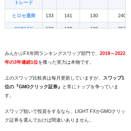
トレード
ヒロセ通商
133
141
130
240
DMM FX
133
130
130
250
アイネット証券
85
50
70
50
みんかぶFX年間ランキングスワップ部門で、
2019～2022
セントラル
139
126
145
320
年の3年連続1位
を獲った実力は本物です。
短資FX
マネースクエア
112
70
20
60
上のスワップ比較表は毎月更新していますが、
スワップ1
位の『GMOクリック証券』
と常にトップを争っていま
す。
スワップ狙いで投資をするなら、LIGHT FXかGMOクリッ
ク証券を選んでおけば間違いありません。