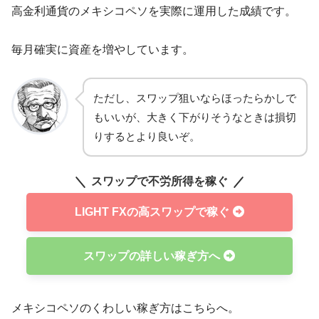
高金利通貨のメキシコペソを実際に運用した成績です。
2023年
+219,510円
+219,510円
751,510円
毎月確実に資産を増やしています。
月
月利益
累計利益
総資産
ただし、スワップ狙いならほったらかしで
2024年1月
+25,203円
+244,713円
780,673円
もいいが、大きく下がりそうなときは損切
2月
+22,707円
+267,450円
842,590円
りするとより良いぞ。
3月
+23,490円
+290,957円
879,137円
スワップで不労所得を稼ぐ
4月
+24,400円
+315,357円
925,141円
LIGHT FXの高スワップで稼ぐ
5月
+24,273円
+339,630円
989,744円
スワップの詳しい稼ぎ方へ
6月
+30,645円
+370,275円
1,089,639円
7月
+42,140円
+412,415円
1,161,009円
メキシコペソのくわしい稼ぎ方はこちらへ。