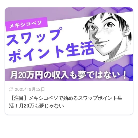
8月
+33,600円
+446,015円
1,216,269円
9月
+33,320円
+479,335円
1,290,049円
10月
+45,375円
+524,710円
1,405,614円
11月
+17,850円
+542,560円
1,459,614円
2025年9月12日
【注目】メキシコペソで始めるスワップポイント生
活！月20万も夢じゃない