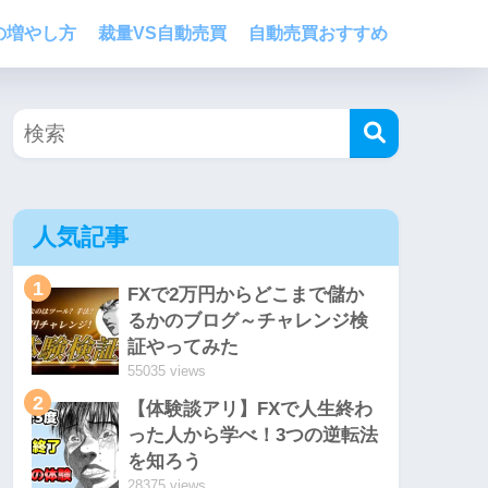
の増やし方
裁量VS自動売買
自動売買おすすめ
人気記事
1
FXで2万円からどこまで儲か
るかのブログ～チャレンジ検
証やってみた
55035 views
2
【体験談アリ】FXで人生終わ
った人から学べ！3つの逆転法
を知ろう
28375 views