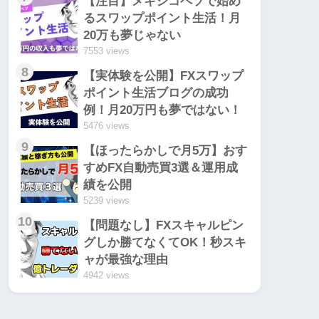
【注目】メキシコペソで始め
るスワップポイント生活！月
20万も夢じゃない
7553 views
8
【実体験を公開】FXスワップ
ポイント生活ブログの成功
例！月20万円も夢ではない！
5476 views
9
【ほったらかしで月5万】おす
すめFX自動売買3選＆運用成
績を公開
5239 views
10
【問題なし】FXスキャルピン
グしか勝てなくてOK！秒スキ
ャが最強な理由
4942 views