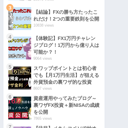
3
【結論】FXの勝ち方たったこ
れだけ！2つの重要鉄則を公開
10838 views
4
【体験記】FX1万円チャレン
ジブログ！1万円から億り人は
可能か？！
9064 views
5
スワップポイントとは初心者
でも【月1万円生活】が狙える
外貨預金の裏ワザ的な投資
8607 views
6
資産運用やってみたブログ～
裏ワザFX投資＋新NISAの成績
を公開
7865 views
7