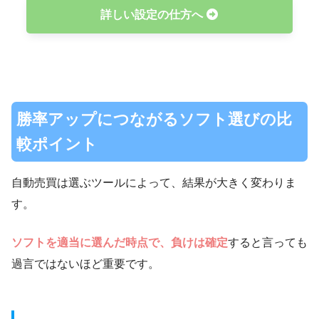
詳しい設定の仕方へ
8月
+251,600円
+1,896,627円
2,902,929
9月
+303,200円
+2,199,827円
3,199,527
10月
+153,200円
+2,353,027円
3,352,627
勝率アップにつながるソフト選びの比
11月
+72,100円
+2,425,127円
3,419,388
較ポイント
自動売買は選ぶツールによって、結果が大きく変わりま
す。
ソフトを適当に選んだ時点で、負けは確定
すると言っても
過言ではないほど重要です。