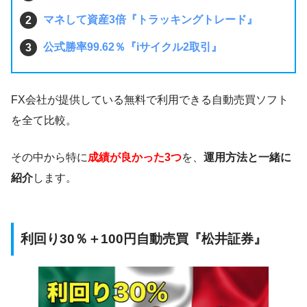
マネして資産3倍『トラッキングトレード』
公式勝率99.62％『iサイクル2取引』
FX会社が提供している無料で利用できる自動売買ソフト
を全て比較。
その中から特に
成績が良かった3つ
を、
運用方法と一緒に
紹介
します。
利回り30％＋100円自動売買『松井証券』