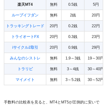
楽天MT4
無料
0.5銭
5円
ループイフダン
無料
2銭
20円
トラッキングトレード
20円
0.2銭
22円
トライオートFX
20円
0.3銭
23円
iサイクル2取引
20円
0.9銭
29円
みんなのシストレ
無料
1.9～3銭
19～30円
トラリピ
無料
3～4銭
30～40円
マイメイト
無料
3～5.2銭
30～52円
手数料の比較表を見ると、MT4とMT5が圧倒的に安いで