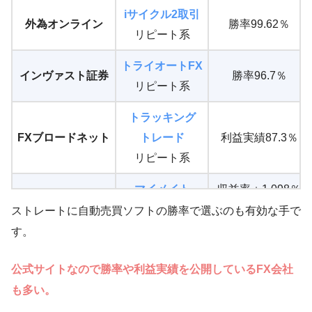
iサイクル2取引
外為オンライン
勝率99.62％
リピート系
トライオートFX
インヴァスト証券
勝率96.7％
リピート系
トラッキング
FXブロードネット
トレード
利益実績87.3％
リピート系
マイメイト
収益率＋1,098％
インヴァスト証券
AI型
1つのAIの成績
ストレートに自動売買ソフトの勝率で選ぶのも有効な手で
す。
ループイフダン
5年で1口座あたり
アイネット証券
リピート系
平均＋91万円
公式サイトなので勝率や利益実績を公開しているFX会社
も多い。
トラリピ
通常時は8～9割の
マネースクエア