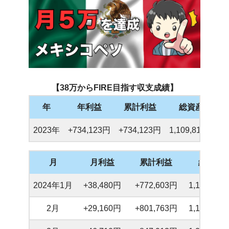
【38万からFIRE目指す収支成績】
年
年利益
累計利益
総資産
2023年
+734,123円
+734,123円
1,109,813円
月
月利益
累計利益
総資産
2024年1月
+38,480円
+772,603円
1,138,563
2月
+29,160円
+801,763円
1,188,003