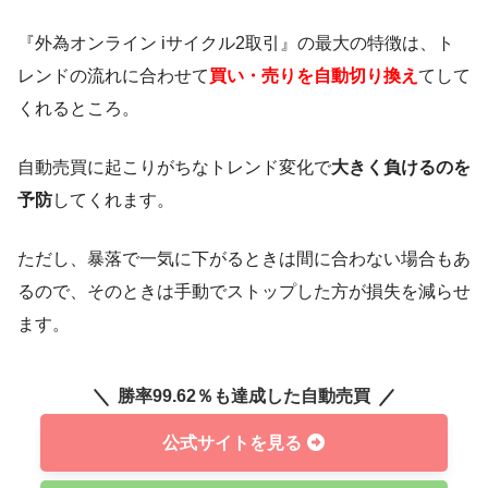
年
年利益
累計利益
総資産
『外為オンライン iサイクル2取引』の最大の特徴は、ト
2023年
+760,400円
+760,400円
1,760,400円
レンドの流れに合わせて
買い・売りを自動切り換え
てして
くれるところ。
月
月利益
累計利益
総資産
自動売買に起こりがちなトレンド変化で
大きく負けるのを
2024年1月
+70,500円
+825,700円
1,792,653
予防
してくれます。
2月
+93,000円
+918,700円
1,918,500
ただし、暴落で一気に下がるときは間に合わない場合もあ
3月
+80,200円
+998,900円
1,968,322
るので、そのときは手動でストップした方が損失を減らせ
ます。
4月
+172,927円
+1,171,827円
2,173,452
5月
+115,700円
+1,393,227円
2,397,312
勝率99.62％も達成した自動売買
6月
+79,000円
+1,472,227円
2,470,417
公式サイトを見る
7月
+172,800円
+1,645,027円
2,648,617