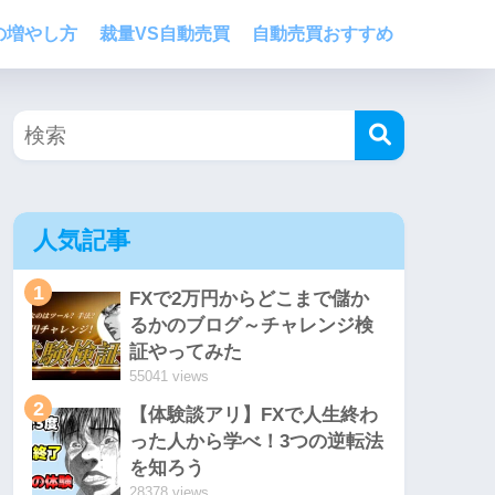
の増やし方
裁量VS自動売買
自動売買おすすめ
人気記事
1
FXで2万円からどこまで儲か
るかのブログ～チャレンジ検
証やってみた
55041 views
2
【体験談アリ】FXで人生終わ
った人から学べ！3つの逆転法
を知ろう
28378 views