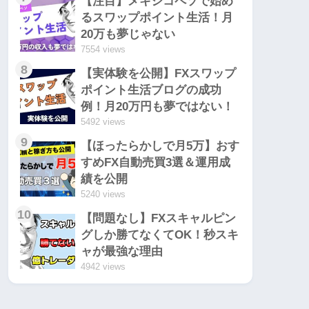
【注目】メキシコペソで始め
るスワップポイント生活！月
20万も夢じゃない
7554 views
8
【実体験を公開】FXスワップ
ポイント生活ブログの成功
例！月20万円も夢ではない！
5492 views
9
【ほったらかしで月5万】おす
すめFX自動売買3選＆運用成
績を公開
5240 views
10
【問題なし】FXスキャルピン
グしか勝てなくてOK！秒スキ
ャが最強な理由
4942 views