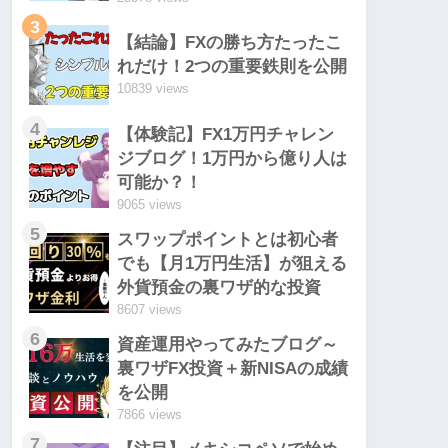
3
【結論】FXの勝ち方たったこ
れだけ！2つの重要鉄則を公開
10839 views
4
【体験記】FX1万円チャレン
ジブログ！1万円から億り人は
可能か？！
9065 views
5
スワップポイントとは初心者
でも【月1万円生活】が狙える
外貨預金の裏ワザ的な投資
8607 views
6
資産運用やってみたブログ～
裏ワザFX投資＋新NISAの成績
を公開
7866 views
7