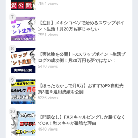
7864 views
7
【注目】メキシコペソで始めるスワップポイ
ント生活！月20万も夢じゃない
7551 views
8
【実体験を公開】FXスワップポイント生活ブ
ログの成功例！月20万円も夢ではない！
5470 views
9
【ほったらかしで月5万】おすすめFX自動売
買3選＆運用成績を公開
5236 views
10
【問題なし】FXスキャルピングしか勝てなく
てOK！秒スキャが最強な理由
4940 views