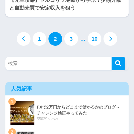
【完全攻略】トルコリラ地獄から学ぶ！少額分散
と自動売買で安定収入を狙う
1
2
3
…
10
人気記事
1
FXで2万円からどこまで儲かるかのブログ～
チャレンジ検証やってみた
55029 views
2