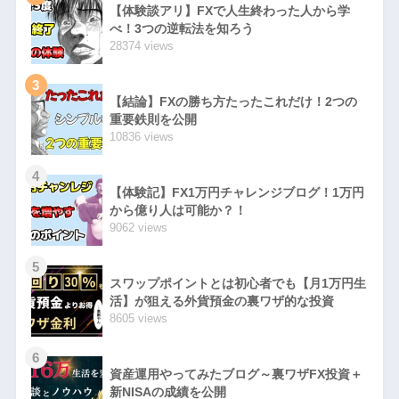
【体験談アリ】FXで人生終わった人から学
べ！3つの逆転法を知ろう
28374 views
3
【結論】FXの勝ち方たったこれだけ！2つの
重要鉄則を公開
10836 views
4
【体験記】FX1万円チャレンジブログ！1万円
から億り人は可能か？！
9062 views
5
スワップポイントとは初心者でも【月1万円生
活】が狙える外貨預金の裏ワザ的な投資
8605 views
6
資産運用やってみたブログ～裏ワザFX投資＋
新NISAの成績を公開