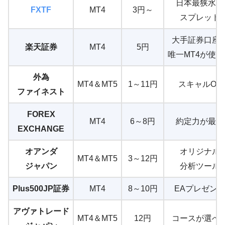
日本最狭水準
FXTF
MT4
3円～
スプレッド
大手証券口座
楽天証券
MT4
5円
唯一MT4が使え
外為
MT4＆MT5
1～11円
スキャルOK
ファイネスト
FOREX
MT4
6～8円
約定力が最強
EXCHANGE
オアンダ
オリジナル
MT4＆MT5
3～12円
ジャパン
分析ツール
Plus500JP証券
MT4
8～10円
EAプレゼン
アヴァトレード
MT4＆MT5
12円
コースが選べ